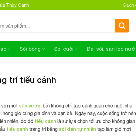
 của Thùy Oanh
Gạch đ
tạo
Sỏi bóng
Sỏi cuội
Đá, sỏi, sạn lọc nướ
g trí tiểu cảnh
sân vườn
i với một
, bởi không chỉ tạo cảnh quan cho ngôi nhà
ồi hóng gió cùng gia đình và bạn bè. Ngày nay, cuộc sống trở nên
tiểu cảnh
iên nhiên, do đó
là sự lựa chọn tối ưu cho không gian
tiểu cảnh
sỏi đen tự nhiên
mẫu
trang trí bằng
tạo làm gió mới