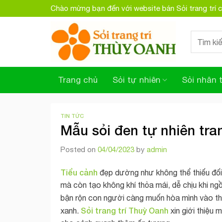
Skip
Chào mừng bạn đến với website bán Sỏi trang trí
to
content
Search
for:
Trang chủ
Sỏi tự nhiên
Sỏi nhân 
TIN TỨC
Mẫu sỏi đen tự nhiên tran
Posted on
04/04/2023
by
admin
Tiểu cảnh
đẹp dường như không thể thiếu đố
mà còn tạo không khí thỏa mái, dễ chịu khi ng
bận rộn con người càng muốn hòa mình vào th
Sỏi trang trí Thuỳ Oanh
xanh.
xin giới thiệu 