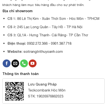
khách hàng làm mục tiêu hàng đầu cho sự phát triển.
Địa chỉ showroom
CS 1:
86 Lê Thị Kim - Xuân Thới Sơn - Hóc Môn - TP.HCM
CS 2:
245 Lạc Long Quân - Tây Hồ - TP Hà Nội
CS 3:
QL1A - Hưng Thạnh- Cái Răng- TP Cần Thơ
Điện thoại:
0932.272.366 -
0901.387.718
Website:
soitrangtrithuyoanh.com
Thông tin thanh toán
Lưu Quang Pháp
Teckcombank Hóc Môn
STK: 19026976862023