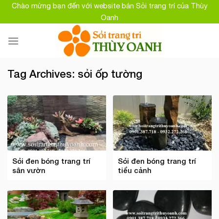
Skip
Chào mừng bạn đến với website bán Sỏi trang trí của Thùy
to
Oanh
content
Tag Archives:
sỏi ốp tường
Sỏi đen bóng trang trí
Sỏi đen bóng trang trí
sân vườn
tiểu cảnh