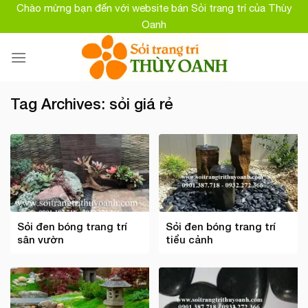
Skip
Chào mừng bạn đến với website bán Sỏi trang trí của Thùy
to
Oanh
content
Tag Archives:
sỏi giá rẻ
Sỏi đen bóng trang trí
Sỏi đen bóng trang trí
sân vườn
tiểu cảnh