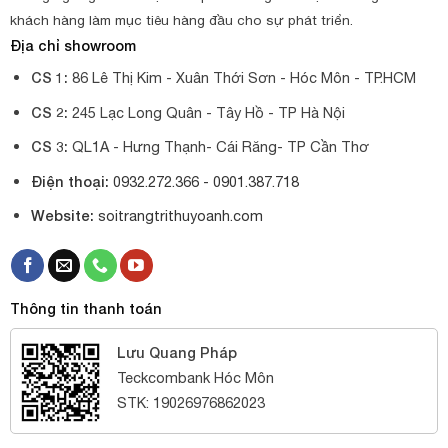
khách hàng làm mục tiêu hàng đầu cho sự phát triển.
Địa chỉ showroom
CS 1:
86 Lê Thị Kim - Xuân Thới Sơn - Hóc Môn - TP.HCM
CS 2:
245 Lạc Long Quân - Tây Hồ - TP Hà Nội
CS 3:
QL1A - Hưng Thạnh- Cái Răng- TP Cần Thơ
Điện thoại:
0932.272.366 -
0901.387.718
Website:
soitrangtrithuyoanh.com
Thông tin thanh toán
Lưu Quang Pháp
Teckcombank Hóc Môn
STK: 19026976862023