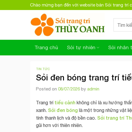
Skip
Chào mừng bạn đến với website bán Sỏi trang trí
to
content
Search
for:
Trang chủ
Sỏi tự nhiên
Sỏi nhân 
TIN TỨC
Sỏi đen bóng trang trí ti
Posted on
08/07/2026
by
admin
tiểu cảnh
Trang trí
không chỉ là xu hướng thẩm
Sỏi đen bóng
xanh.
là một trong những vật li
Sỏi trang trí T
tính thanh lịch và độ bền cao.
gũi hơn với thiên nhiên.