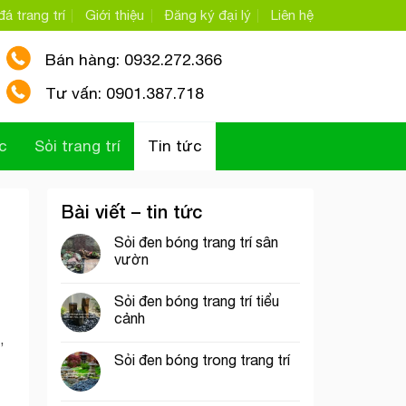
á trang trí
Giới thiệu
Đăng ký đại lý
Liên hệ
Bán hàng: 0932.272.366
Tư vấn: 0901.387.718
c
Sỏi trang trí
Tin tức
Bài viết – tin tức
Sỏi đen bóng trang trí sân
vườn
Sỏi đen bóng trang trí tiểu
cảnh
,
Sỏi đen bóng trong trang trí