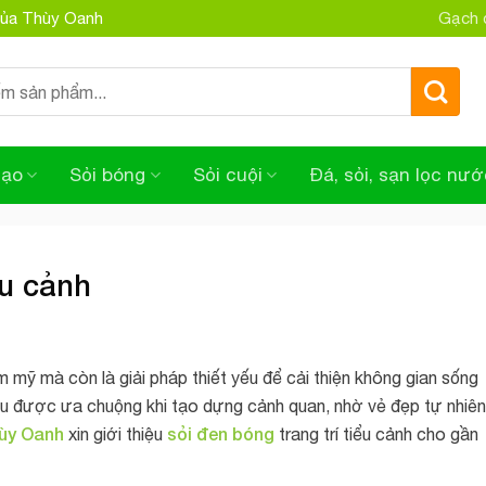
 của Thùy Oanh
Gạch đ
tạo
Sỏi bóng
Sỏi cuội
Đá, sỏi, sạn lọc nướ
ểu cảnh
 mỹ mà còn là giải pháp thiết yếu để cải thiện không gian sống
ệu được ưa chuộng khi tạo dựng cảnh quan, nhờ vẻ đẹp tự nhiên
hùy Oanh
sỏi đen bóng
xin giới thiệu
trang trí tiểu cảnh cho gần