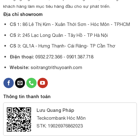
khách hàng làm mục tiêu hàng đầu cho sự phát triển.
Địa chỉ showroom
CS 1:
86 Lê Thị Kim - Xuân Thới Sơn - Hóc Môn - TP.HCM
CS 2:
245 Lạc Long Quân - Tây Hồ - TP Hà Nội
CS 3:
QL1A - Hưng Thạnh- Cái Răng- TP Cần Thơ
Điện thoại:
0932.272.366 -
0901.387.718
Website:
soitrangtrithuyoanh.com
Thông tin thanh toán
Lưu Quang Pháp
Teckcombank Hóc Môn
STK: 19026976862023