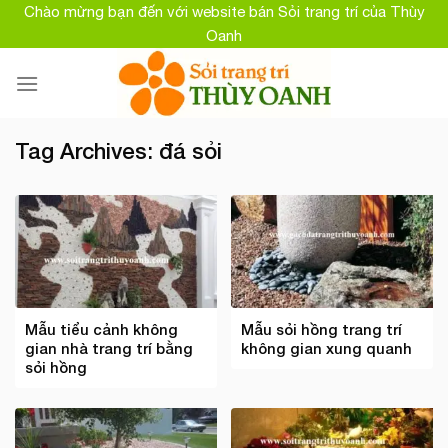
Skip
Chào mừng bạn đến với website bán Sỏi trang trí của Thùy
to
Oanh
content
Tag Archives:
đá sỏi
Mẫu tiểu cảnh không
Mẫu sỏi hồng trang trí
gian nhà trang trí bằng
không gian xung quanh
sỏi hồng