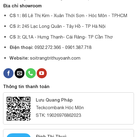
Địa chỉ showroom
CS 1:
86 Lê Thị Kim - Xuân Thới Sơn - Hóc Môn - TP.HCM
CS 2:
245 Lạc Long Quân - Tây Hồ - TP Hà Nội
CS 3:
QL1A - Hưng Thạnh- Cái Răng- TP Cần Thơ
Điện thoại:
0932.272.366 -
0901.387.718
Website:
soitrangtrithuyoanh.com
Thông tin thanh toán
Lưu Quang Pháp
Teckcombank Hóc Môn
STK: 19026976862023
Đinh Thị Thuý