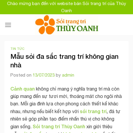
Skip
Chào mừng bạn đến với website bán Sỏi trang trí của Thùy
to
Oanh
content
TIN TỨC
Mẫu sỏi đa sắc trang trí không gian
nhà
Posted on
13/07/2023
by
admin
Cảnh quan
không chỉ mang ý nghĩa trang trí mà còn
giúp mang đến sự tươi mới, thoáng mát cho ngôi nhà
bạn. Mỗi gia đình lựa chọn phong cách thiết kế khác
sỏi trang trí
,
nhau, nhưng nếu biết kết hợp với
đá tự
nhiên sẽ góp phần tạo điểm nhấn thú vị cho không
Sỏi trang trí Thùy Oanh
gian sống.
xin giới thiệu