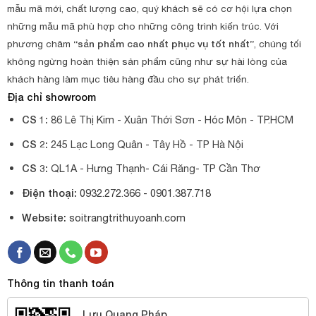
mẫu mã mới, chất lượng cao, quý khách sẽ có cơ hội lựa chọn
những mẫu mã phù hợp cho những công trình kiến trúc. Với
phương châm
“sản phẩm cao nhất phục vụ tốt nhất”
, chúng tối
không ngừng hoàn thiện sản phẩm cũng như sự hài lòng của
khách hàng làm mục tiêu hàng đầu cho sự phát triển.
Địa chỉ showroom
CS 1:
86 Lê Thị Kim - Xuân Thới Sơn - Hóc Môn - TP.HCM
CS 2:
245 Lạc Long Quân - Tây Hồ - TP Hà Nội
CS 3:
QL1A - Hưng Thạnh- Cái Răng- TP Cần Thơ
Điện thoại:
0932.272.366 -
0901.387.718
Website:
soitrangtrithuyoanh.com
Thông tin thanh toán
Lưu Quang Pháp