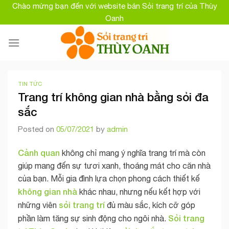
Skip
Chào mừng bạn đến với website bán Sỏi trang trí của Thùy
to
Oanh
content
TIN TỨC
Trang trí không gian nhà bằng sỏi đa
sắc
Posted on
05/07/2021
by
admin
Cảnh quan
không chỉ mang ý nghĩa trang trí mà còn
giúp mang đến sự tươi xanh, thoáng mát cho căn nhà
của bạn. Mỗi gia đình lựa chọn phong cách thiết kế
không gian nhà
khác nhau, nhưng nếu kết hợp với
sỏi trang trí
những viên
đủ màu sắc, kích cỡ góp
Sỏi trang
phần làm tăng sự sinh động cho ngôi nhà.