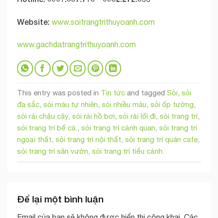
Website:
www.soitrangtrithuyoanh.com
www.gachdatrangtrithuyoanh.com
This entry was posted in
Tin tức
and tagged
Sỏi
,
sỏi
đa sắc
,
sỏi màu tự nhiên
,
sỏi nhiều màu
,
sỏi ốp tường
,
sỏi rải chậu cây
,
sỏi rải hồ bơi
,
sỏi rải lối đi
,
sỏi trang trí
,
sỏi trang trí bể cá.
,
sỏi trang trí cảnh quan
,
sỏi trang trí
ngoại thất
,
sỏi trang trí nội thất
,
sỏi trang trí quán cafe
,
sỏi trang trí sân vườn
,
sỏi trang trí tiểu cảnh
.
Để lại một bình luận
Email của bạn sẽ không được hiển thị công khai.
Các