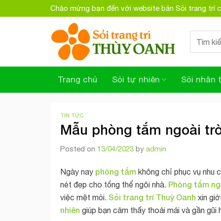
Skip
Chào mừng bạn đến với website bán Sỏi trang trí
to
content
Search
for:
Trang chủ
Sỏi tự nhiên
Sỏi nhân 
TIN TỨC
Mẫu phòng tắm ngoài trời
Posted on
13/04/2023
by
admin
phòng tắm
Ngày nay
không chỉ phục vụ nhu c
Phòng tắm
ng
nét đẹp cho tổng thể ngôi nhà.
Sỏi trang trí Thuỳ Oanh
việc mệt mỏi.
xin giớ
nhiên
giúp bạn cảm thấy thoải mái và gần gũi h