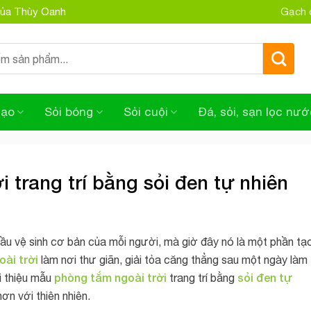
 của Thùy Oanh
Gạch đ
tạo
Sỏi bóng
Sỏi cuội
Đá, sỏi, sạn lọc nướ
 trang trí bằng sỏi đen tự nhiên
ầu vệ sinh cơ bản của mỗi người, mà giờ đây nó là một phần tạ
oài trời
làm nơi thư giãn, giải tỏa căng thẳng sau một ngày làm
phòng tắm ngoài trời
sỏi đen tự
i thiệu mẫu
trang trí bằng
ơn với thiên nhiên.