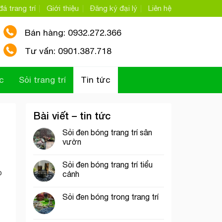
á trang trí
Giới thiệu
Đăng ký đại lý
Liên hệ
Bán hàng: 0932.272.366
Tư vấn: 0901.387.718
c
Sỏi trang trí
Tin tức
Bài viết – tin tức
Sỏi đen bóng trang trí sân
vườn
Sỏi đen bóng trang trí tiểu
o
cảnh
Sỏi đen bóng trong trang trí