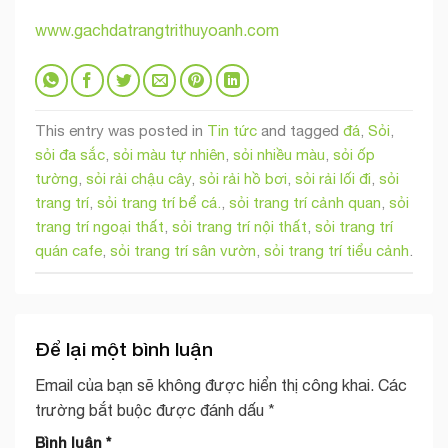
www.gachdatrangtrithuyoanh.com
This entry was posted in
Tin tức
and tagged
đá
,
Sỏi
,
sỏi đa sắc
,
sỏi màu tự nhiên
,
sỏi nhiều màu
,
sỏi ốp
tường
,
sỏi rải chậu cây
,
sỏi rải hồ bơi
,
sỏi rải lối đi
,
sỏi
trang trí
,
sỏi trang trí bể cá.
,
sỏi trang trí cảnh quan
,
sỏi
trang trí ngoại thất
,
sỏi trang trí nội thất
,
sỏi trang trí
quán cafe
,
sỏi trang trí sân vườn
,
sỏi trang trí tiểu cảnh
.
Để lại một bình luận
Email của bạn sẽ không được hiển thị công khai.
Các
trường bắt buộc được đánh dấu
*
Bình luận
*