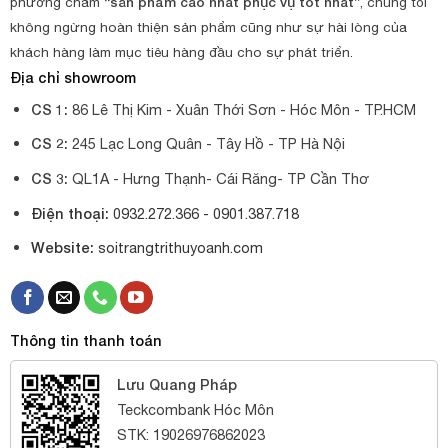
phương châm
“sản phẩm cao nhất phục vụ tốt nhất”
, chúng tối
không ngừng hoàn thiện sản phẩm cũng như sự hài lòng của
khách hàng làm mục tiêu hàng đầu cho sự phát triển.
Địa chỉ showroom
CS 1:
86 Lê Thị Kim - Xuân Thới Sơn - Hóc Môn - TP.HCM
CS 2:
245 Lạc Long Quân - Tây Hồ - TP Hà Nội
CS 3:
QL1A - Hưng Thạnh- Cái Răng- TP Cần Thơ
Điện thoại:
0932.272.366 -
0901.387.718
Website:
soitrangtrithuyoanh.com
Thông tin thanh toán
Lưu Quang Pháp
Teckcombank Hóc Môn
STK: 19026976862023