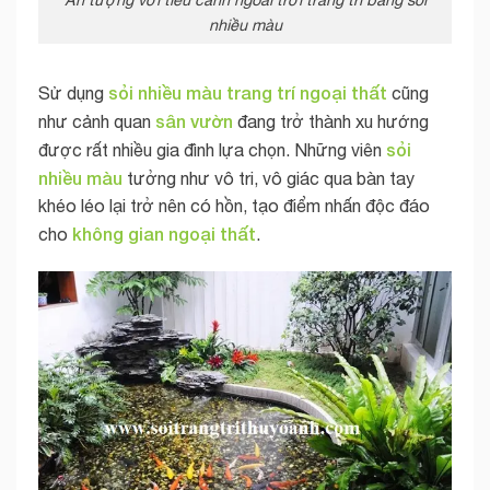
nhiều màu
sỏi nhiều màu trang trí ngoại thất
Sử dụng
cũng
sân vườn
như cảnh quan
đang trở thành xu hướng
sỏi
được rất nhiều gia đình lựa chọn. Những viên
nhiều màu
tưởng như vô tri, vô giác qua bàn tay
khéo léo lại trở nên có hồn, tạo điểm nhấn độc đáo
không gian ngoại thất
cho
.