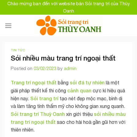
Skip
Chào mừng bạn đến với website bán Sỏi trang trí của Thùy
to
Oanh
content
TIN TỨC
Sỏi nhiều màu trang trí ngoại thất
Posted on
03/02/2023
by
admin
Trang trí ngoại thất
sỏi đá tự nhiên
bằng
là một
cảnh quan
giải pháp thiết kế thi công
cực kì hiệu quả
Sỏi trang trí
hiện nay.
tạo nét đẹp mộc mạc, bình dị
và làm tăng tính thẩm mỹ cho không gian xung quanh.
Sỏi trang trí Thuỳ Oanh
sỏi nhiều màu
xin giới thiệu
trang trí ngoại thất
sao cho hài hoà gần gũi hơn với
thiên nhiên.