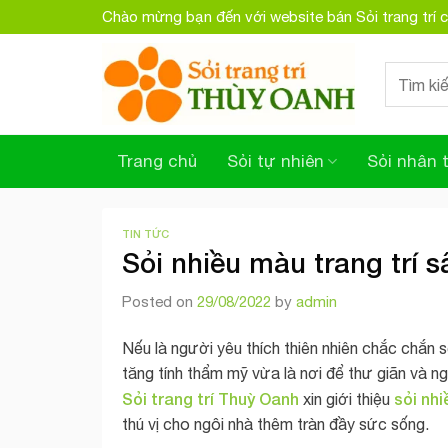
Skip
Chào mừng bạn đến với website bán Sỏi trang trí
to
content
Search
for:
Trang chủ
Sỏi tự nhiên
Sỏi nhân 
TIN TỨC
Sỏi nhiều màu trang trí 
Posted on
29/08/2022
by
admin
Nếu là người yêu thích thiên nhiên chắc chắn 
tăng tính thẩm mỹ vừa là nơi để thư giãn và n
Sỏi trang trí Thuỳ Oanh
sỏi nhi
xin giới thiệu
thú vị cho ngôi nhà thêm tràn đầy sức sống.