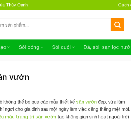
 của Thùy Oanh
Gạch đ
tạo
Sỏi bóng
Sỏi cuội
Đá, sỏi, sạn lọc nướ
sân vườn
sân vườn
sẽ không thể bỏ qua các mẫu thiết kế
đẹp, vừa làm
ghỉ ngơi cho gia đình sau một ngày làm việc căng thẳng mệt mỏi.
ều màu trang trí sân vườn
tạo không gian sinh hoạt ngoài trời