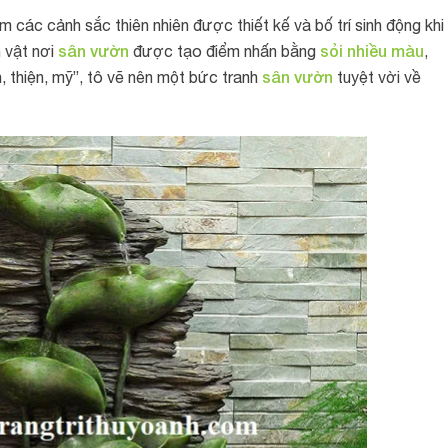
các cảnh sắc thiên nhiên được thiết kế và bố trí sinh động khi
sân vườn
sỏi nhiều màu
 vật nơi
được tạo điểm nhấn bằng
,
sân vườn
, thiện, mỹ”, tô vẽ nên một bức tranh
tuyệt vời về