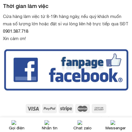
Thời gian làm việc
Cửa hàng làm việc từ 8-19h hàng ngày, nếu quý khách muốn
mua số lượng lớn hoặc đặt sỉ vui lòng liên hệ trực tiếp qua SĐT
0901.387.718
Xin cảm ơn!
Copyright 2026 ©
Sỏi trang trí Thùy Oanh
. Thiết kế web bởi
NinhBinhWeb.com
Gọi điện
Nhắn tin
Chat zalo
Messenger