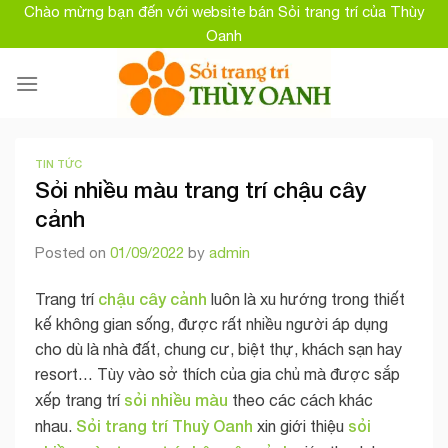
Skip
Chào mừng bạn đến với website bán Sỏi trang trí của Thùy
to
Oanh
content
TIN TỨC
Sỏi nhiều màu trang trí chậu cây
cảnh
Posted on
01/09/2022
by
admin
chậu cây cảnh
Trang trí
luôn là xu hướng trong thiết
kế không gian sống, được rất nhiều người áp dụng
cho dù là nhà đất, chung cư, biệt thự, khách sạn hay
resort… Tùy vào sở thích của gia chủ mà được sắp
sỏi nhiều màu
xếp trang trí
theo các cách khác
Sỏi trang trí Thuỳ Oanh
sỏi
nhau.
xin giới thiệu