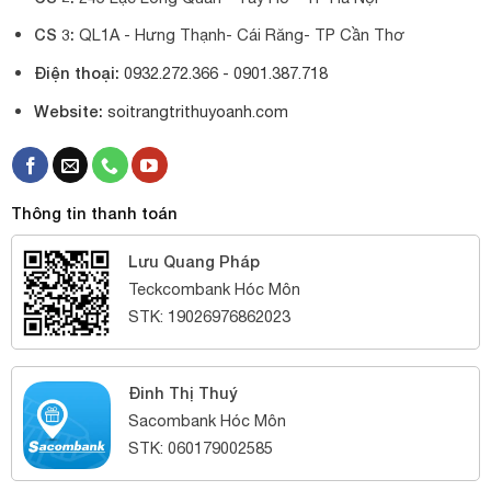
CS 3:
QL1A - Hưng Thạnh- Cái Răng- TP Cần Thơ
Điện thoại:
0932.272.366 -
0901.387.718
Website:
soitrangtrithuyoanh.com
Thông tin thanh toán
Lưu Quang Pháp
Teckcombank Hóc Môn
STK: 19026976862023
Đinh Thị Thuý
Sacombank Hóc Môn
STK: 060179002585