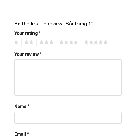
Be the first to review “Sỏi trắng 1”
Your rating
*
1
2
3
4
5
Your review
*
Name
*
Email
*