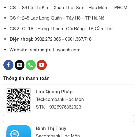
CS 1:
86 Lê Thị Kim - Xuân Thới Sơn - Hóc Môn - TP.HCM
CS 2:
245 Lạc Long Quân - Tây Hồ - TP Hà Nội
CS 3:
QL1A - Hưng Thạnh- Cái Răng- TP Cần Thơ
Điện thoại:
0932.272.366 -
0901.387.718
Website:
soitrangtrithuyoanh.com
Thông tin thanh toán
Lưu Quang Pháp
Teckcombank Hóc Môn
STK: 19026976862023
Đinh Thị Thuý
Sacombank Hóc Môn