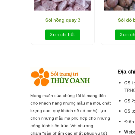
 5
Sỏi hồng quay 3
Sỏi đỏ 
iết
Xem chi tiết
Xem chi
Địa c
CS 1
TP.H
Mong muốn của chúng tôi là mang đến
CS 2
cho khách hàng những mẫu mã mới, chất
lượng cao, quý khách sẽ có cơ hội lựa
CS 3
chọn những mẫu mã phù hợp cho những
Điện 
công trình kiến trúc. Với phương
Webs
châm
“sản phẩm cao nhất phục vụ tốt