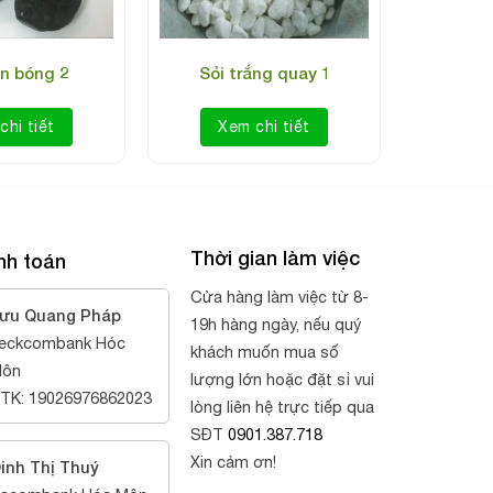
en bóng 2
Sỏi trắng quay 1
chi tiết
Xem chi tiết
Thời gian làm việc
nh toán
Cửa hàng làm việc từ 8-
ưu Quang Pháp
19h hàng ngày, nếu quý
eckcombank Hóc
khách muốn mua số
ôn
lượng lớn hoặc đặt sỉ vui
TK: 19026976862023
lòng liên hệ trực tiếp qua
SĐT
0901.387.718
Xin cảm ơn!
inh Thị Thuý