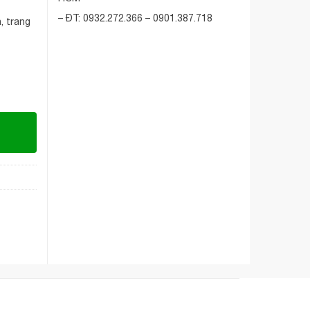
– ĐT: 0932.272.366 – 0901.387.718
n, trang