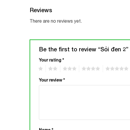
Reviews
There are no reviews yet.
Be the first to review “Sỏi đen 2”
Your rating
*
1
2
3
4
5
Your review
*
Name
*