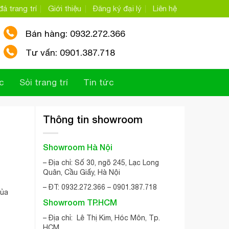
á trang trí
Giới thiệu
Đăng ký đại lý
Liên hệ
Bán hàng: 0932.272.366
Tư vấn: 0901.387.718
c
Sỏi trang trí
Tin tức
Thông tin showroom
Showroom Hà Nội
– Địa chỉ: Số 30, ngõ 245, Lạc Long
Quân, Cầu Giấy, Hà Nội
– ĐT: 0932.272.366 – 0901.387.718
của
Showroom TP.HCM
– Địa chỉ: Lê Thị Kim, Hóc Môn, Tp.
HCM