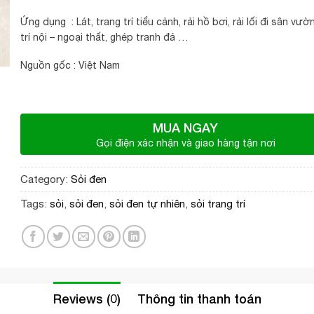
Ứng dụng : Lát, trang trí tiểu cảnh, rải hồ bơi, rải lối đi sân vườ
trí nội – ngoại thất, ghép tranh đá …
Nguồn gốc : Việt Nam
MUA NGAY
Gọi điện xác nhận và giao hàng tận nơi
Category:
Sỏi đen
Tags:
sỏi
,
sỏi đen
,
sỏi đen tự nhiên
,
sỏi trang trí
Reviews (0)
Thông tin thanh toán