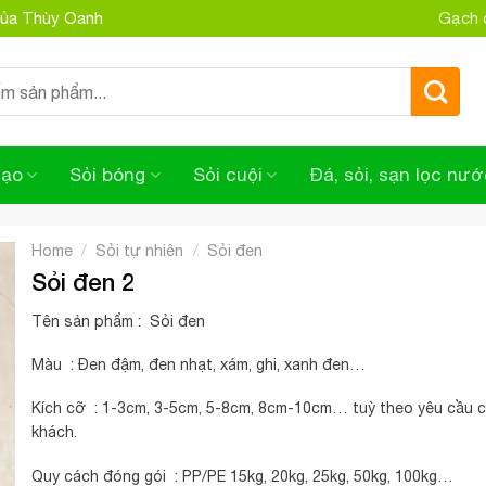
 của Thùy Oanh
Gạch đ
tạo
Sỏi bóng
Sỏi cuội
Đá, sỏi, sạn lọc nướ
/
/
Home
Sỏi tự nhiên
Sỏi đen
Sỏi đen 2
Tên sản phẩm : Sỏi đen
Màu : Đen đậm, đen nhạt, xám, ghi, xanh đen…
Kích cỡ : 1-3cm, 3-5cm, 5-8cm, 8cm-10cm… tuỳ theo yêu cầu 
khách.
Quy cách đóng gói : PP/PE 15kg, 20kg, 25kg, 50kg, 100kg…