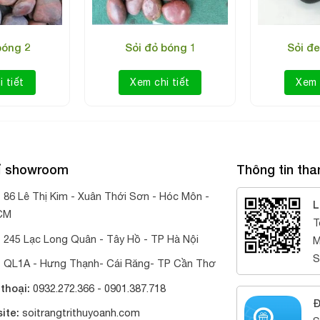
bóng 2
Sỏi đỏ bóng 1
Sỏi đ
 tiết
Xem chi tiết
Xem 
hỉ showroom
Thông tin tha
:
86 Lê Thị Kim - Xuân Thới Sơn - Hóc Môn -
L
CM
T
:
245 Lạc Long Quân - Tây Hồ - TP Hà Nội
M
S
:
QL1A - Hưng Thạnh- Cái Răng- TP Cần Thơ
thoại:
0932.272.366 -
0901.387.718
Đ
ite:
soitrangtrithuyoanh.com