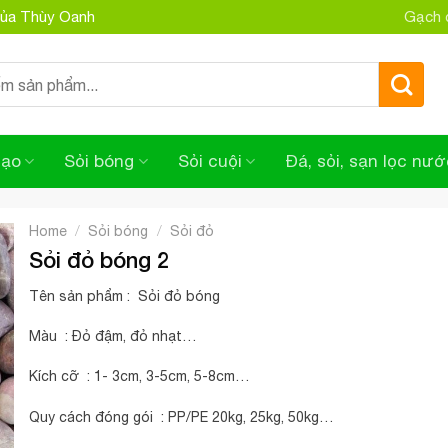
 của Thùy Oanh
Gạch đ
tạo
Sỏi bóng
Sỏi cuội
Đá, sỏi, sạn lọc nướ
/
/
Home
Sỏi bóng
Sỏi đỏ
Sỏi đỏ bóng 2
Tên sản phẩm : Sỏi đỏ bóng
Màu : Đỏ đậm, đỏ nhạt…
Kích cỡ : 1- 3cm, 3-5cm, 5-8cm…
Quy cách đóng gói : PP/PE 20kg, 25kg, 50kg…