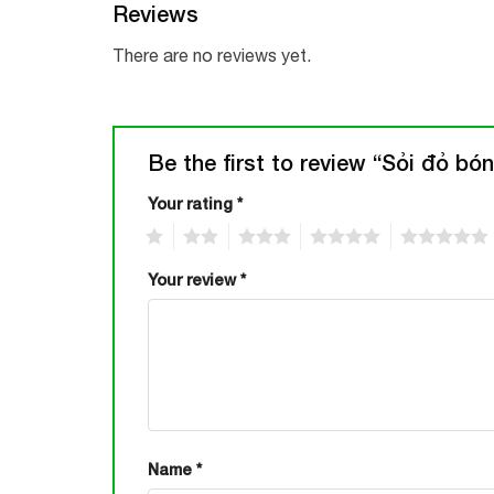
Reviews
There are no reviews yet.
Be the first to review “Sỏi đỏ bó
Your rating
*
1
2
3
4
5
Your review
*
Name
*