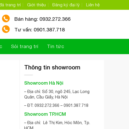
á trang trí
Giới thiệu
Đăng ký đại lý
Liên hệ
Bán hàng: 0932.272.366
Tư vấn: 0901.387.718
c
Sỏi trang trí
Tin tức
Thông tin showroom
Showroom Hà Nội
– Địa chỉ: Số 30, ngõ 245, Lạc Long
Quân, Cầu Giấy, Hà Nội
– ĐT: 0932.272.366 – 0901.387.718
Showroom TP.HCM
– Địa chỉ: Lê Thị Kim, Hóc Môn, Tp.
HCM