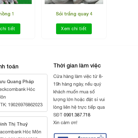
 hồng 1
Sỏi trắng quay 4
chi tiết
Xem chi tiết
Thời gian làm việc
nh toán
Cửa hàng làm việc từ 8-
ưu Quang Pháp
19h hàng ngày, nếu quý
eckcombank Hóc
khách muốn mua số
ôn
lượng lớn hoặc đặt sỉ vui
TK: 19026976862023
lòng liên hệ trực tiếp qua
SĐT
0901.387.718
Xin cảm ơn!
inh Thị Thuý
acombank Hóc Môn