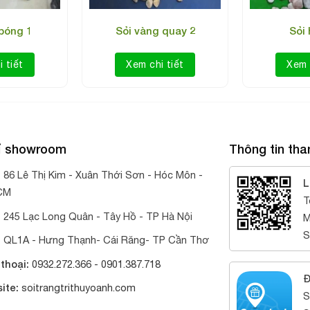
bóng 1
Sỏi vàng quay 2
Sỏi
 tiết
Xem chi tiết
Xem 
hỉ showroom
Thông tin tha
:
86 Lê Thị Kim - Xuân Thới Sơn - Hóc Môn -
L
CM
T
:
245 Lạc Long Quân - Tây Hồ - TP Hà Nội
M
S
:
QL1A - Hưng Thạnh- Cái Răng- TP Cần Thơ
thoại:
0932.272.366 -
0901.387.718
Đ
ite:
soitrangtrithuyoanh.com
S