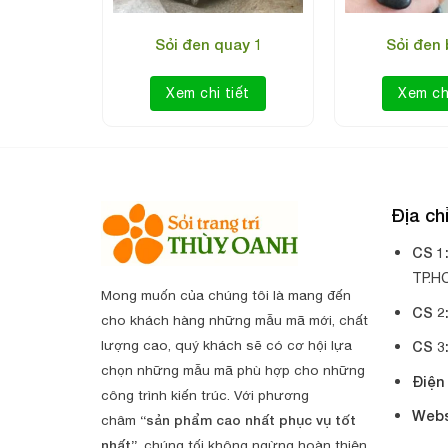
uay 3
Sỏi đen quay 1
Sỏi đen 
iết
Xem chi tiết
Xem chi
Địa c
CS 1
TP.H
Mong muốn của chúng tôi là mang đến
CS 2
cho khách hàng những mẫu mã mới, chất
lượng cao, quý khách sẽ có cơ hội lựa
CS 3
chọn những mẫu mã phù hợp cho những
Điện 
công trình kiến trúc. Với phương
Webs
châm
“sản phẩm cao nhất phục vụ tốt
nhất”
, chúng tối không ngừng hoàn thiện