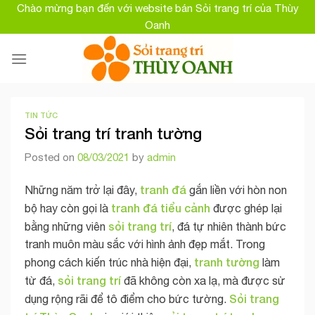
Skip
Chào mừng bạn đến với website bán Sỏi trang trí của Thùy
to
Oanh
content
TIN TỨC
Sỏi trang trí tranh tường
Posted on
08/03/2021
by
admin
tranh đá
Những năm trở lại đây,
gắn liền với hòn non
tranh đá tiểu cảnh
bộ hay còn gọi là
được ghép lại
sỏi trang trí
bằng những viên
, đá tự nhiên thành bức
tranh muôn màu sắc với hình ảnh đẹp mắt. Trong
tranh tường
phong cách kiến trúc nhà hiện đại,
làm
sỏi trang trí
từ đá,
đã không còn xa lạ, mà được sử
Sỏi trang
dụng rộng rãi để tô điểm cho bức tường.