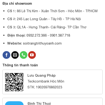
Địa chỉ showroom
CS 1:
86 Lê Thị Kim - Xuân Thới Sơn - Hóc Môn - TP.HCM
CS 2:
245 Lạc Long Quân - Tây Hồ - TP Hà Nội
CS 3:
QL1A - Hưng Thạnh- Cái Răng- TP Cần Thơ
Điện thoại:
0932.272.366 -
0901.387.718
Website:
soitrangtrithuyoanh.com
Thông tin thanh toán
Lưu Quang Pháp
Teckcombank Hóc Môn
STK: 19026976862023
Đinh Thị Thuý