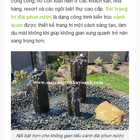
công cộng, nó còn xuất hiện ở các khách sạn, nhà
Sỏi trang
hàng, resort và các ngôi biệt thự cao cấp.
trí
đài phun nước
cảnh
là dạng công trình kiến trúc
quan
được thiết kế trang trí một cách sáng tạo, làm
dịu mát không khí giúp không gian xung quanh trở nên
sang trọng hơn.
Nổi bật hơn cho không gian tiểu cảnh đài phun nước