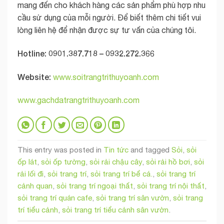
mang đến cho khách hàng các sản phẩm phù hợp nhu
cầu sử dụng của mỗi người. Để biết thêm chi tiết vui
lòng liên hệ để nhận được sự tư vấn của chúng tôi.
Hotline: 0901.387.718 – 0932.272.366
Website:
www.soitrangtrithuyoanh.com
www.gachdatrangtrithuyoanh.com
This entry was posted in
Tin tức
and tagged
Sỏi
,
sỏi
ốp lát
,
sỏi ốp tường
,
sỏi rải chậu cây
,
sỏi rải hồ bơi
,
sỏi
rải lối đi
,
sỏi trang trí
,
sỏi trang trí bể cá.
,
sỏi trang trí
cảnh quan
,
sỏi trang trí ngoại thất
,
sỏi trang trí nội thất
,
sỏi trang trí quán cafe
,
sỏi trang trí sân vườn
,
sỏi trang
trí tiểu cảnh
,
sỏi trang trí tiểu cảnh sân vườn
.