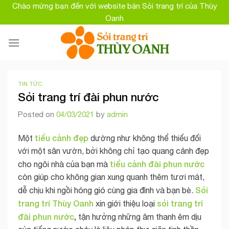
Skip
Chào mừng bạn đến với website bán Sỏi trang trí của Thùy
to
Oanh
content
TIN TỨC
Sỏi trang trí đài phun nước
Posted on
04/03/2021
by
admin
tiểu cảnh đẹp
Một
dường như không thể thiếu đối
với một sân vườn, bởi không chỉ tạo quang cảnh đẹp
tiểu cảnh đài phun nước
cho ngôi nhà của bạn mà
còn giúp cho không gian xung quanh thêm tươi mát,
Sỏi
dễ chịu khi ngồi hóng gió cùng gia đình và bạn bè.
trang trí Thùy Oanh
sỏi trang trí
xin giới thiệu loại
đài phun nước
,
tận hưởng những âm thanh êm dịu