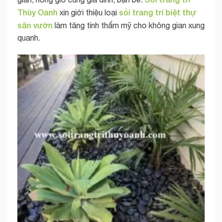
Thùy Oanh
sỏi trang trí biệt thự
xin giới thiệu loại
sân vườn
làm tăng tính thẩm mỹ cho không gian xung
quanh.