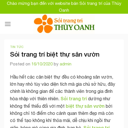
Skip
Chào mừng bạn đến với website bán Sỏi trang trí của Thùy
to
Oanh
content
TIN TỨC
Sỏi trang trí biệt thự sân vườn
Posted on
16/10/2020
by
admin
Hầu hết các căn biệt thự đều có khoảng sân vườn,
lớn hay nhỏ tùy vào diện tích mà gia chủ sở hữu, đây
chính là không gian để các thành viên trong gia đình
Sỏi trang trí
hòa nhập với thiên nhiên.
dường như
biệt thự sân vườn
không thể thiếu đối với một
bởi
không chỉ tô điểm cho cảnh quan thêm đẹp mà còn
có thể tạo không khí thỏa mái, dễ chịu khi ngồi thư
Sỏi trang trí
giãn, hóng gió cùng gia đình, bạn bè.