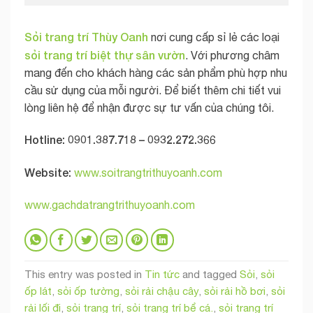
Sỏi trang trí Thùy Oanh
nơi cung cấp sỉ lẻ các loại
sỏi trang trí biệt thự sân vườn
. Với phương châm
mang đến cho khách hàng các sản phẩm phù hợp nhu
cầu sử dụng của mỗi người. Để biết thêm chi tiết vui
lòng liên hệ để nhận được sự tư vấn của chúng tôi.
Hotline: 0901.387.718 – 0932.272.366
Website:
www.soitrangtrithuyoanh.com
www.gachdatrangtrithuyoanh.com
This entry was posted in
Tin tức
and tagged
Sỏi
,
sỏi
ốp lát
,
sỏi ốp tường
,
sỏi rải chậu cây
,
sỏi rải hồ bơi
,
sỏi
rải lối đi
,
sỏi trang trí
,
sỏi trang trí bể cá.
,
sỏi trang trí