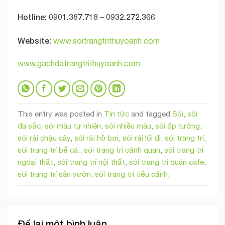
Hotline: 0901.387.718 – 0932.272.366
Website:
www.soitrangtrithuyoanh.com
www.gachdatrangtrithuyoanh.com
This entry was posted in
Tin tức
and tagged
Sỏi
,
sỏi
đa sắc
,
sỏi màu tự nhiên
,
sỏi nhiều màu
,
sỏi ốp tường
,
sỏi rải chậu cây
,
sỏi rải hồ bơi
,
sỏi rải lối đi
,
sỏi trang trí
,
sỏi trang trí bể cá.
,
sỏi trang trí cảnh quan
,
sỏi trang trí
ngoại thất
,
sỏi trang trí nội thất
,
sỏi trang trí quán cafe
,
sỏi trang trí sân vườn
,
sỏi trang trí tiểu cảnh
.
Để lại một bình luận