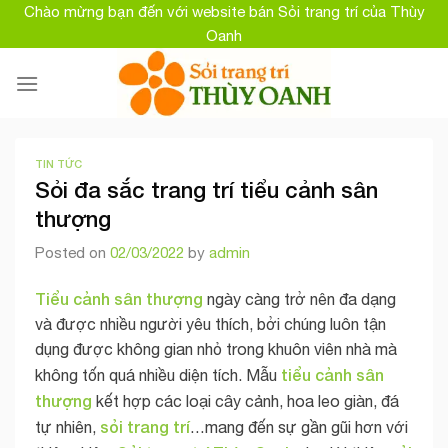
Skip
Chào mừng bạn đến với website bán Sỏi trang trí của Thùy
to
Oanh
content
TIN TỨC
Sỏi đa sắc trang trí tiểu cảnh sân
thượng
Posted on
02/03/2022
by
admin
Tiểu cảnh sân thượng
ngày càng trở nên đa dạng
và được nhiều người yêu thích, bởi chúng luôn tận
dụng được không gian nhỏ trong khuôn viên nhà mà
tiểu cảnh sân
không tốn quá nhiều diện tích. Mẫu
thượng
kết hợp các loại cây cảnh, hoa leo giàn, đá
sỏi trang trí
tự nhiên,
…mang đến sự gần gũi hơn với