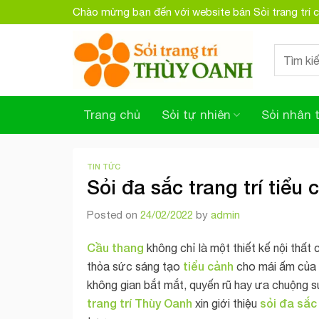
Skip
Chào mừng bạn đến với website bán Sỏi trang trí
to
content
Search
for:
Trang chủ
Sỏi tự nhiên
Sỏi nhân 
TIN TỨC
Sỏi đa sắc trang trí tiểu
Posted on
24/02/2022
by
admin
Cầu thang
không chỉ là một thiết kế nội thất 
tiểu cảnh
thỏa sức sáng tạo
cho mái ấm của m
không gian bắt mắt, quyến rũ hay ưa chuộng sự
trang trí Thùy Oanh
sỏi đa sắc
xin giới thiệu