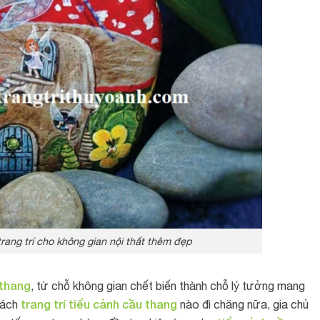
trang trí cho không gian nội thất thêm đẹp
 thang
, từ chỗ không gian chết biến thành chỗ lý tưởng mang
trang trí tiểu cảnh cầu thang
cách
nào đi chăng nữa, gia chủ