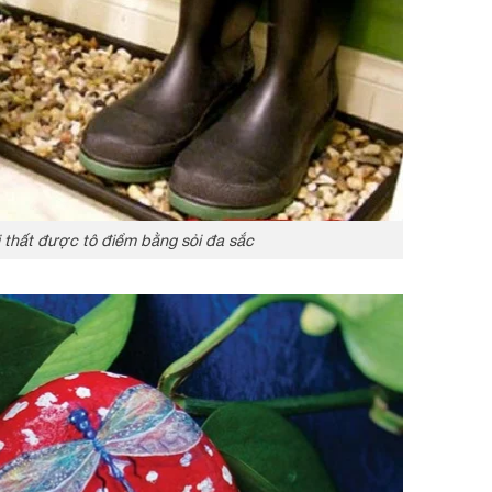
 thất được tô điểm bằng sỏi đa sắc