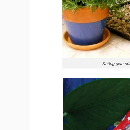
Không gian nội