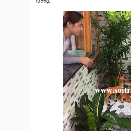
tượng.