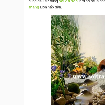
sỏi đa sắc
cũng đều sử dụng
, bởi nó sẽ là n
thang
luôn hấp dẫn.