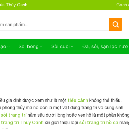
 của Thùy Oanh
Gạch đ
tạo
Sỏi bóng
Sỏi cuội
Đá, sỏi, sạn lọc nướ
tiểu cảnh
iều gia đình được xem như là một
không thể thiếu,
ề phong thủy mà nó còn là một vật dụng trang trí vô cùng sinh
sỏi trang trí
n
nằm sâu dưới lòng hoặc ven hồ là một phần khôn
 trang trí Thùy Oanh
sỏi trang trí hồ cá
xin giới thiệu loại
man