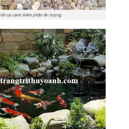
rí hồ cá cảnh thêm phần ấn tượng