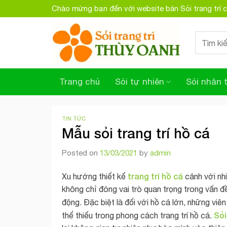
Skip
Chào mừng bạn đến với website bán Sỏi trang trí
to
content
Search
for:
Trang chủ
Sỏi tự nhiên
Sỏi nhân 
TIN TỨC
Mẫu sỏi trang trí hồ cá
Posted on
13/03/2021
by
admin
trang trí
hồ cá
Xu hướng thiết kế
cảnh với nh
không chỉ đóng vai trò quan trọng trong vấn đ
động. Đặc biệt là đối với hồ cá lớn, những viê
Sỏi
thể thiếu trong phong cách trang trí hồ cá.