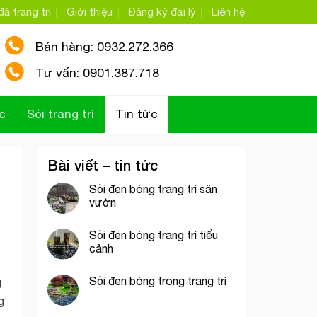
á trang trí
Giới thiệu
Đăng ký đại lý
Liên hệ
Bán hàng: 0932.272.366
Tư vấn: 0901.387.718
c
Sỏi trang trí
Tin tức
Bài viết – tin tức
Sỏi đen bóng trang trí sân
vườn
Sỏi đen bóng trang trí tiểu
cảnh
Sỏi đen bóng trong trang trí
g
g