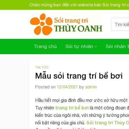
Skip
Chào mừng bạn đến với website bán Sỏi trang trí
to
content
Search
for:
Trang chủ
Sỏi tự nhiên
Sỏi nhân 
TIN TỨC
Mẫu sỏi trang trí bể bơi
Posted on
12/04/2021
by
admin
Hầu hết mọi gia đình đều mơ ước sở hữu một
trang trí bể bơi
Tuy nhiên
là một công đoạn đ
kiến trúc của ngôi nhà, với những ý tưởng ph
Sỏi trang trí Thùy 
nổi bật riêng của gia chủ.