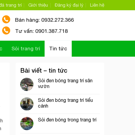
á trang trí
Giới thiệu
Đăng ký đại lý
Liên hệ
Bán hàng: 0932.272.366
Tư vấn: 0901.387.718
c
Sỏi trang trí
Tin tức
Bài viết – tin tức
Sỏi đen bóng trang trí sân
vườn
Sỏi đen bóng trang trí tiểu
.
cảnh
Sỏi đen bóng trong trang trí
ch
m