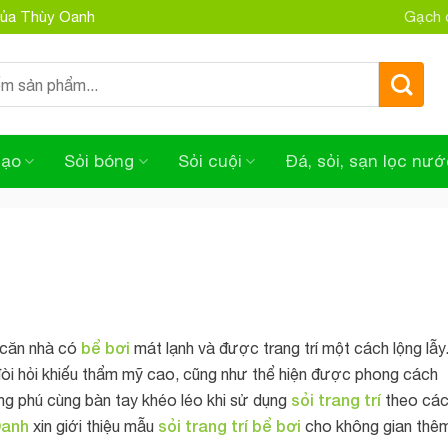
 của Thùy Oanh
Gạch đ
tạo
Sỏi bóng
Sỏi cuội
Đá, sỏi, sạn lọc nướ
bể bơi
 căn nhà có
mát lạnh và được trang trí một cách lộng lẫy
òi hỏi khiếu thẩm mỹ cao, cũng như thể hiện được phong cách
sỏi trang trí
ong phú cùng bàn tay khéo léo khi sử dụng
theo cá
Oanh
sỏi trang trí bể bơi
xin giới thiệu mẫu
cho không gian thê