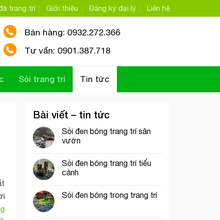
á trang trí
Giới thiệu
Đăng ký đại lý
Liên hệ
Bán hàng: 0932.272.366
Tư vấn: 0901.387.718
c
Sỏi trang trí
Tin tức
Bài viết – tin tức
Sỏi đen bóng trang trí sân
vườn
Sỏi đen bóng trang trí tiểu
cảnh
ất
Sỏi đen bóng trong trang trí
ơi
ng