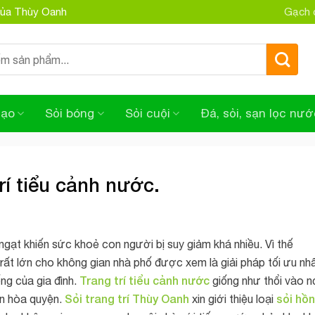
 của Thùy Oanh
Gạch đ
tạo
Sỏi bóng
Sỏi cuội
Đá, sỏi, sạn lọc nướ
rí tiểu cảnh nước.
ngạt khiến sức khoẻ con người bị suy giảm khá nhiều. Vì thế
rất lớn cho không gian nhà phố được xem là giải pháp tối ưu nh
Trang trí tiểu cảnh
nước
ng của gia đình.
giống như thổi vào n
Sỏi trang trí Thùy Oanh
sỏi hồ
ên hòa quyện.
xin giới thiệu loại