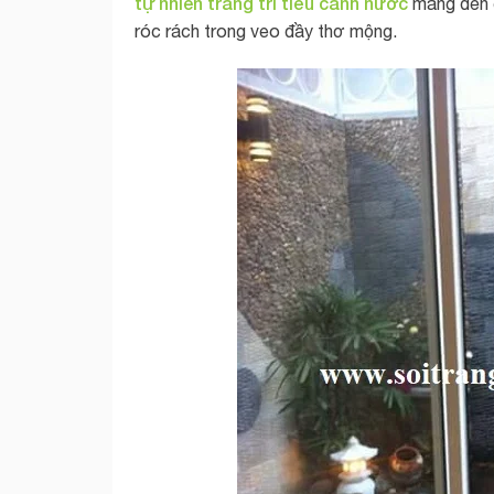
tự nhiên trang trí tiểu cảnh nước
mang đến 
róc rách trong veo đầy thơ mộng.