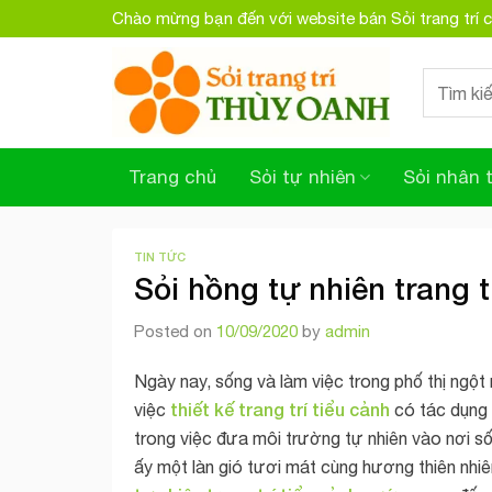
Skip
Chào mừng bạn đến với website bán Sỏi trang trí
to
content
Search
for:
Trang chủ
Sỏi tự nhiên
Sỏi nhân 
TIN TỨC
Sỏi hồng tự nhiên trang t
Posted on
10/09/2020
by
admin
Ngày nay, sống và làm việc trong phố thị ngột 
thiết kế trang trí tiểu cảnh
việc
có tác dụng 
trong việc đưa môi trường tự nhiên vào nơi số
ấy một làn gió tươi mát cùng hương thiên nhi