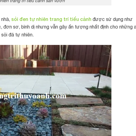
hiên trang trí tiểu cảnh sân vườn
sỏi đen tự nhiên trang trí tiểu cảnh
i nhà,
được sử dụng như
 đơn sơ, bình dị nhưng vẫn gây ấn tượng nhất định cho những a
sỏi đá tự nhiên.