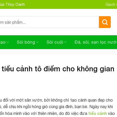
 của Thùy Oanh
Gạch đ
tạo
Sỏi bóng
Sỏi cuội
Đá, sỏi, sạn lọc nướ
í tiểu cảnh tô điểm cho không gian
 đối với một sân vườn, bởi không chỉ tạo cảnh quan đẹp cho
 dễ chịu khi ngồi hóng gió cùng gia đình, bạn bè. Ngày nay khi
tiểu cảnh
n hòa mình vào với thiên nhiên, do đó việc đưa
vào