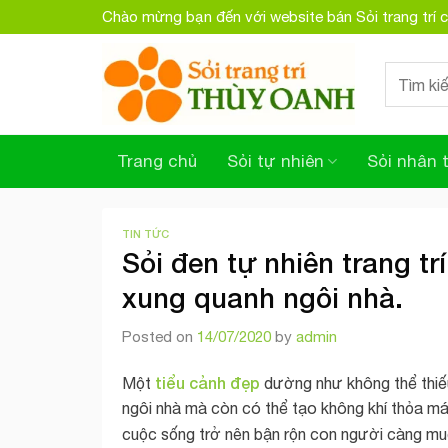
Skip
Chào mừng bạn đến với website bán Sỏi trang trí
to
content
Search
for:
Trang chủ
Sỏi tự nhiên
Sỏi nhân 
TIN TỨC
Sỏi đen tự nhiên trang tr
xung quanh ngôi nhà.
Posted on
14/07/2020
by
admin
tiểu cảnh đẹp
Một
dường như không thể thiếu
ngôi nhà mà còn có thể tạo không khí thỏa mái,
cuộc sống trở nên bận rộn con người càng muố