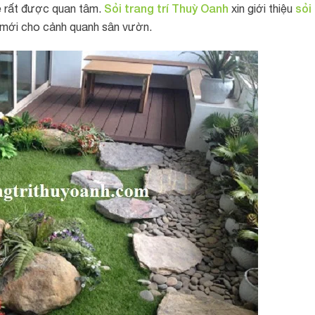
Sỏi trang trí Thuỳ Oanh
sỏi
ề rất được quan tâm.
xin giới thiệu
 mới cho cảnh quanh sân vườn.