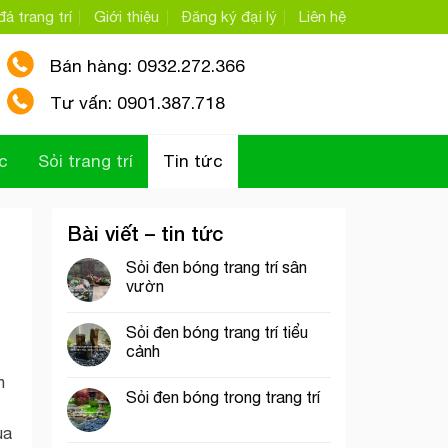
á trang trí
Giới thiệu
Đăng ký đại lý
Liên hệ
Bán hàng: 0932.272.366
Tư vấn: 0901.387.718
c
Sỏi trang trí
Tin tức
Bài viết – tin tức
Sỏi đen bóng trang trí sân
vườn
Sỏi đen bóng trang trí tiểu
cảnh
h
Sỏi đen bóng trong trang trí
ua