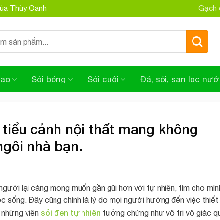
 của Thùy Oanh
Gạch đ
tạo
Sỏi bóng
Sỏi cuội
Đá, sỏi, sạn lọc nướ
í tiểu cảnh nội thất mang không
ngôi nhà bạn.
 người lại càng mong muốn gần gũi hơn với tự nhiên, tìm cho mìn
ộc sống. Đây cũng chính là lý do mọi người hướng đến việc thiết
sỏi đen
tự nhiên
i những viên
tưởng chừng như vô tri vô giác q