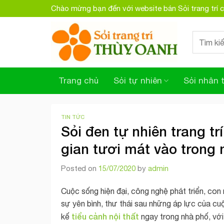
Skip
Chào mừng bạn đến với website bán Sỏi trang trí
to
content
Search
for:
Trang chủ
Sỏi tự nhiên
Sỏi nhân 
TIN TỨC
Sỏi đen tự nhiên trang tr
gian tươi mát vào trong 
Posted on
15/07/2020
by
admin
Cuộc sống hiện đại, công nghệ phát triển, con
sự yên bình, thư thái sau những áp lực của cu
tiểu cảnh nội thất
kế
ngay trong nhà phố, vớ