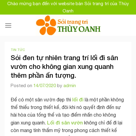
Skip
Chào mừng bạn đến với website bán Sỏi trang trí của Thùy
to
Oanh
content
TIN TỨC
Sỏi đen tự nhiên trang trí lối đi sân
vườn cho không gian xung quanh
thêm phần ấn tượng.
Posted on
14/07/2020
by
admin
lối đi
Để có một sân vườn đẹp thì
là một phần không
thể thiếu trong thiết kế, đôi khi nó quyết định đến sự
hài hòa của tổng thể và tạo điểm nhấn cho không
Lối đi sân vườn
gian xung quanh.
không chỉ để đi lại
còn mang tính thẩm mỹ trong phong cách thiết kế