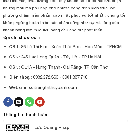
mẫu mã mới, chất lượng cao, quý khách sẽ có cơ hội lựa chọn
những mẫu mã phù hợp cho những công trình kiến trúc. Với
phương châm
“sản phẩm cao nhất phục vụ tốt nhất”
, chúng tối
không ngừng hoàn thiện sản phẩm cũng như sự hài lòng của
khách hàng làm mục tiêu hàng đầu cho sự phát triển.
Địa chỉ showroom
CS 1:
86 Lê Thị Kim - Xuân Thới Sơn - Hóc Môn - TP.HCM
CS 2:
245 Lạc Long Quân - Tây Hồ - TP Hà Nội
CS 3:
QL1A - Hưng Thạnh- Cái Răng- TP Cần Thơ
Điện thoại:
0932.272.366 -
0901.387.718
Website:
soitrangtrithuyoanh.com
Thông tin thanh toán
Lưu Quang Pháp