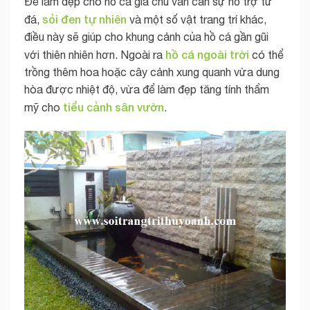
Để làm đẹp cho hồ cá gia chủ vẫn cần sự hỗ trợ từ
sỏi đen tự nhiên
đá,
và một số vật trang trí khác,
điều này sẽ giúp cho khung cảnh của hồ cá gần gũi
hồ cá ngoài trời
với thiên nhiên hơn. Ngoài ra
có thể
trồng thêm hoa hoặc cây cảnh xung quanh vừa dung
hòa được nhiệt độ, vừa để làm đẹp tăng tính thẩm
tiểu cảnh sân vườn
mỹ cho
.