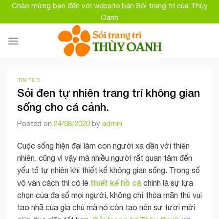
Skip
Chào mừng bạn đến với website bán Sỏi trang trí của Thùy
to
Oanh
content
TIN TỨC
Sỏi đen tự nhiên trang trí không gian
sống cho cá cảnh.
Posted on
24/08/2020
by
admin
Cuộc sống hiện đại làm con người xa dần với thiên
nhiên, cũng vì vậy mà nhiều người rất quan tâm đến
yếu tố tự nhiên khi thiết kế không gian sống. Trong số
thiết kế
hồ cá
vô vàn cách thì có lẽ
chính là sự lựa
chọn của đa số mọi người, không chỉ thỏa mãn thú vui
tao nhã của gia chủ mà nó còn tạo nên sự tươi mới