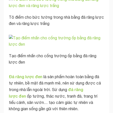
Tô điểm cho bức tường trong nhà bằng đá răng lược
đen và răng lược trắng
Tạo điểm nhấn cho cổng trường ốp bằng đá răng
lược đen
Đá răng lược đen
là sản phẩm hoàn toàn bằng đá
tự nhiên, bề mặt đá mạnh mẽ, nên sử dụng được cả
đá răng
trong nhà lẫn ngoài trời. Sử dụng
lược
đen
ốp tường, thác nước, tranh đá, trang trí
tiểu cảnh, sân vườn… tạo cảm giác tự nhiên và
không gian sống gần gũi với thiên nhiên.