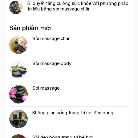
Bí quyết tăng cường sức khỏe với phương pháp
trị liệu bằng sỏi massage chân
Sản phẩm mới
Sỏi massage chân
Sỏi massage body
Sỏi massage
Không gian sống trang trí sỏi đen bóng
Sỏi đen bóng trang trí bể bơi