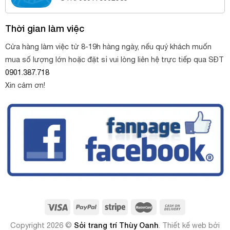
Thời gian làm việc
Cửa hàng làm việc từ 8-19h hàng ngày, nếu quý khách muốn
mua số lượng lớn hoặc đặt sỉ vui lòng liên hệ trực tiếp qua SĐT
0901.387.718
Xin cảm ơn!
Copyright 2026 ©
Sỏi trang trí Thùy Oanh
. Thiết kế web bởi