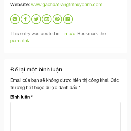
Website:
www.gachdatrangtrithuyoanh.com
This entry was posted in
Tin tức
. Bookmark the
permalink
.
Để lại một bình luận
Email của bạn sẽ không được hiển thị công khai.
Các
trường bắt buộc được đánh dấu
*
Bình luận
*