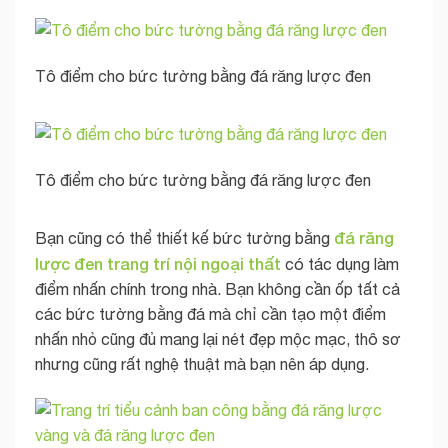
Tô điểm cho bức tường bằng đá răng lược đen
Tô điểm cho bức tường bằng đá răng lược đen
đá răng
Bạn cũng có thể thiết kế bức tường bằng
lược đen trang trí nội ngoại thất
có tác dụng làm
điểm nhấn chính trong nhà. Bạn không cần ốp tất cả
các bức tường bằng đá mà chỉ cần tạo một điểm
nhấn nhỏ cũng đủ mang lại nét đẹp mộc mạc, thô sơ
nhưng cũng rất nghệ thuật mà bạn nên áp dụng.