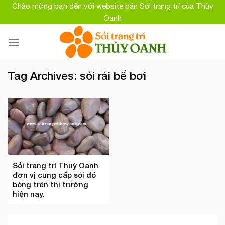
Skip
Chào mừng bạn đến với website bán Sỏi trang trí của Thùy
to
Oanh
content
Tag Archives:
sỏi rải bể bơi
Sỏi trang trí Thuỳ Oanh
đơn vị cung cấp sỏi đỏ
bóng trên thị trường
hiện nay.