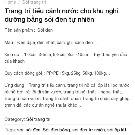
/
Home
Sỏi trang trí
Trang trí tiểu cảnh nước cho khu nghỉ
dưỡng bằng sỏi đen tự nhiên
Tên sản phẩm : Sỏi đen
Màu : Đen đậm, đen nhạt, xám, ghi, xanh đen…
Kích cỡ : 1-3cm, 3-5cm, 5-8cm, 8cm-10cm… tuỳ theo yêu cầu
của khách.
Quy cách đóng gói : PP/PE 15kg, 25kg, 50kg, 100kg…
Ứng dụng : Trang trí tiểu cảnh, trang trí hồ cá, ốp lát, lọc nước,
rải hồ bơi, rải lối đi sân vườn, trang trí nội thất – ngoại thất,
trang trí sân vườn, trang trí cảnh quan, trang trí chậu cây, ghép
tranh đá, các dự án nghệ thuật khác …
Category:
Sỏi trang trí
Tags:
sỏi
,
sỏi đen
,
Sỏi đen bóng
,
sỏi đen tự nhiên
,
sỏi ốp lát
,