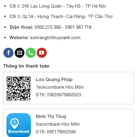
CS 2:
245 Lạc Long Quân - Tây Hồ - TP Hà Nội
CS 3:
QL1A - Hưng Thạnh- Cái Răng- TP Cần Thơ
Điện thoại:
0932.272.366 -
0901.387.718
Website:
soitrangtrithuyoanh.com
Thông tin thanh toán
Lưu Quang Pháp
Teckcombank Hóc Môn
STK: 19026976862023
Đinh Thị Thuý
Sacombank Hóc Môn
STK: 060179002585