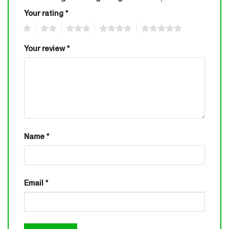
Your rating
*
1
2
3
4
5
Your review
*
Name
*
Email
*