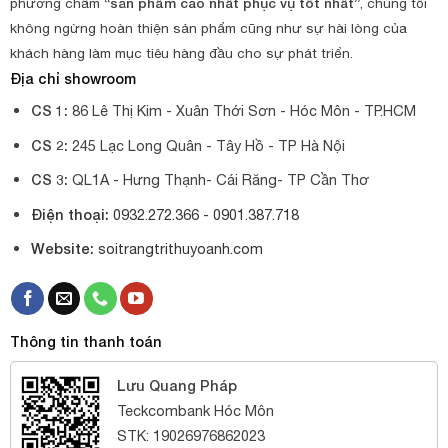
phương châm
“sản phẩm cao nhất phục vụ tốt nhất”
, chúng tối
không ngừng hoàn thiện sản phẩm cũng như sự hài lòng của
khách hàng làm mục tiêu hàng đầu cho sự phát triển.
Địa chỉ showroom
CS 1:
86 Lê Thị Kim - Xuân Thới Sơn - Hóc Môn - TP.HCM
CS 2:
245 Lạc Long Quân - Tây Hồ - TP Hà Nội
CS 3:
QL1A - Hưng Thạnh- Cái Răng- TP Cần Thơ
Điện thoại:
0932.272.366 -
0901.387.718
Website:
soitrangtrithuyoanh.com
Thông tin thanh toán
Lưu Quang Pháp
Teckcombank Hóc Môn
STK: 19026976862023