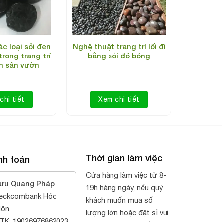
c loại sỏi đen
Nghệ thuật trang trí lối đi
rong trang trí
bằng sỏi đỏ bóng
nh sân vườn
chi tiết
Xem chi tiết
Thời gian làm việc
nh toán
Cửa hàng làm việc từ 8-
ưu Quang Pháp
19h hàng ngày, nếu quý
eckcombank Hóc
khách muốn mua số
ôn
lượng lớn hoặc đặt sỉ vui
TK: 19026976862023