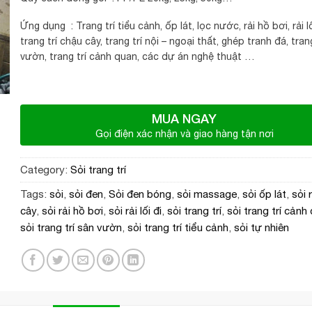
Ứng dụng : Trang trí tiểu cảnh, ốp lát, lọc nước, rải hồ bơi, rải lố
trang trí chậu cây, trang trí nội – ngoại thất, ghép tranh đá, tran
vườn, trang trí cảnh quan, các dự án nghệ thuật …
MUA NGAY
Gọi điện xác nhận và giao hàng tận nơi
Category:
Sỏi trang trí
Tags:
sỏi
,
sỏi đen
,
Sỏi đen bóng
,
sỏi massage
,
sỏi ốp lát
,
sỏi 
cây
,
sỏi rải hồ bơi
,
sỏi rải lối đi
,
sỏi trang trí
,
sỏi trang trí cảnh
sỏi trang trí sân vườn
,
sỏi trang trí tiểu cảnh
,
sỏi tự nhiên