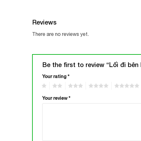
Reviews
There are no reviews yet.
Be the first to review “Lối đi bê
Your rating
*
1
2
3
4
5
Your review
*