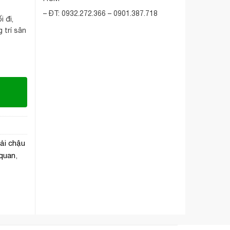
– ĐT: 0932.272.366 – 0901.387.718
i đi,
g trí sân
rải chậu
 quan
,