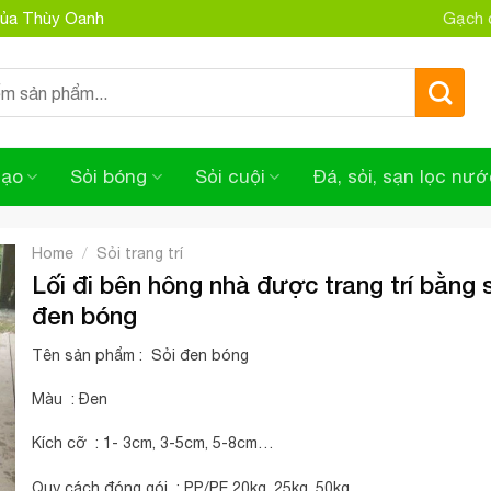
 của Thùy Oanh
Gạch đ
tạo
Sỏi bóng
Sỏi cuội
Đá, sỏi, sạn lọc nướ
/
Home
Sỏi trang trí
Lối đi bên hông nhà được trang trí bằng 
đen bóng
Tên sản phẩm : Sỏi đen bóng
Màu : Đen
Kích cỡ : 1- 3cm, 3-5cm, 5-8cm…
Quy cách đóng gói : PP/PE 20kg, 25kg, 50kg…