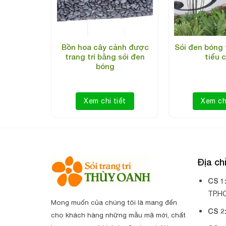
 hình cho
Bồn hoa cây cảnh được
Sỏi đen bóng 
ằng sỏi đỏ
trang trí bằng sỏi đen
tiểu 
bóng
iết
Xem chi tiết
Xem chi
Địa c
CS 1
TP.H
Mong muốn của chúng tôi là mang đến
CS 2
cho khách hàng những mẫu mã mới, chất