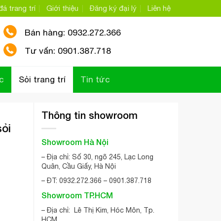
á trang trí
Giới thiệu
Đăng ký đại lý
Liên hệ
Bán hàng: 0932.272.366
Tư vấn: 0901.387.718
c
Sỏi trang trí
Tin tức
Thông tin showroom
sỏi
Showroom Hà Nội
– Địa chỉ: Số 30, ngõ 245, Lạc Long
Quân, Cầu Giấy, Hà Nội
– ĐT: 0932.272.366 – 0901.387.718
Showroom TP.HCM
– Địa chỉ: Lê Thị Kim, Hóc Môn, Tp.
HCM