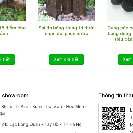
tô điểm cho
Sỏi đỏ bóng trang trí dưới
Cung cấp cá
cảnh
chân đài phun nước
bóng dùng t
tiểu cả
 tiết
Xem chi tiết
Xem 
hỉ showroom
Thông tin tha
:
86 Lê Thị Kim - Xuân Thới Sơn - Hóc Môn -
L
CM
T
:
245 Lạc Long Quân - Tây Hồ - TP Hà Nội
M
S