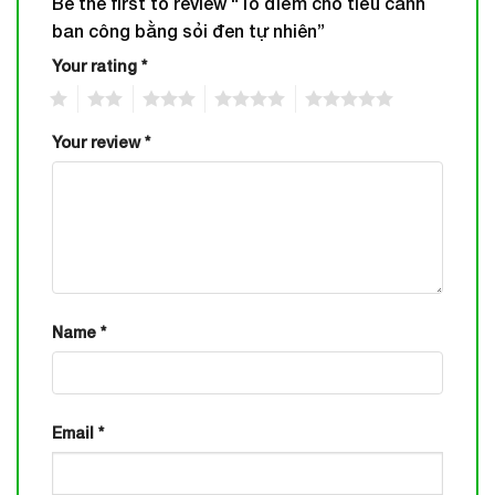
Be the first to review “Tô điểm cho tiểu cảnh
ban công bằng sỏi đen tự nhiên”
Your rating
*
1
2
3
4
5
Your review
*
Name
*
Email
*