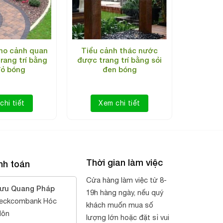
ho cảnh quan
Tiểu cảnh thác nước
rang trí bằng
được trang trí bằng sỏi
đỏ bóng
đen bóng
chi tiết
Xem chi tiết
Thời gian làm việc
nh toán
Cửa hàng làm việc từ 8-
ưu Quang Pháp
19h hàng ngày, nếu quý
eckcombank Hóc
khách muốn mua số
ôn
lượng lớn hoặc đặt sỉ vui