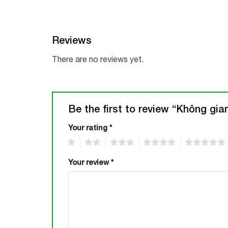
Reviews
There are no reviews yet.
Be the first to review “Không gia
Your rating
*
1
2
3
4
5
Your review
*