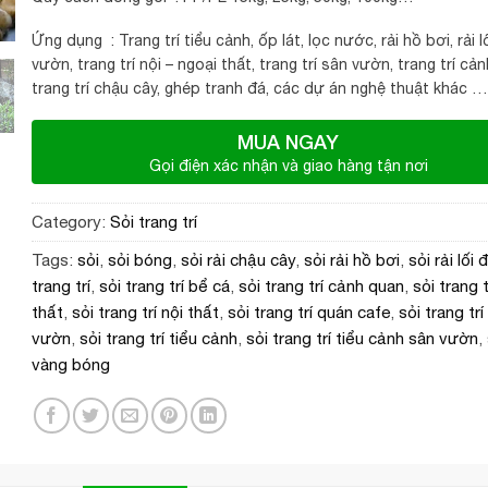
Ứng dụng : Trang trí tiểu cảnh, ốp lát, lọc nước, rải hồ bơi, rải l
vườn, trang trí nội – ngoại thất, trang trí sân vườn, trang trí cả
trang trí chậu cây, ghép tranh đá, các dự án nghệ thuật khác …
MUA NGAY
Gọi điện xác nhận và giao hàng tận nơi
Category:
Sỏi trang trí
Tags:
sỏi
,
sỏi bóng
,
sỏi rải chậu cây
,
sỏi rải hồ bơi
,
sỏi rải lối đ
trang trí
,
sỏi trang trí bể cá
,
sỏi trang trí cảnh quan
,
sỏi trang 
thất
,
sỏi trang trí nội thất
,
sỏi trang trí quán cafe
,
sỏi trang trí
vườn
,
sỏi trang trí tiểu cảnh
,
sỏi trang trí tiểu cảnh sân vườn
,
vàng bóng