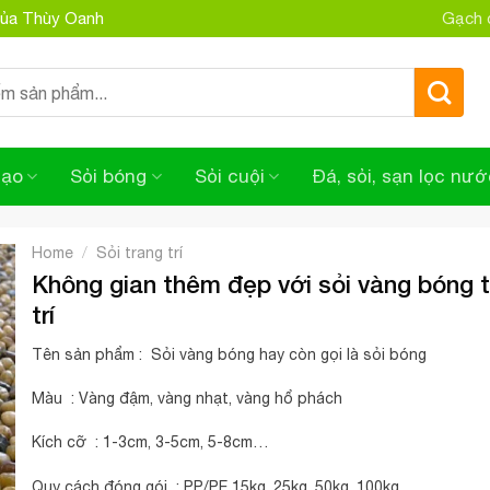
 của Thùy Oanh
Gạch đ
tạo
Sỏi bóng
Sỏi cuội
Đá, sỏi, sạn lọc nướ
/
Home
Sỏi trang trí
Không gian thêm đẹp với sỏi vàng bóng 
trí
Tên sản phẩm : Sỏi vàng bóng hay còn gọi là sỏi bóng
Màu : Vàng đậm, vàng nhạt, vàng hổ phách
Kích cỡ : 1-3cm, 3-5cm, 5-8cm…
Quy cách đóng gói : PP/PE 15kg, 25kg, 50kg, 100kg…