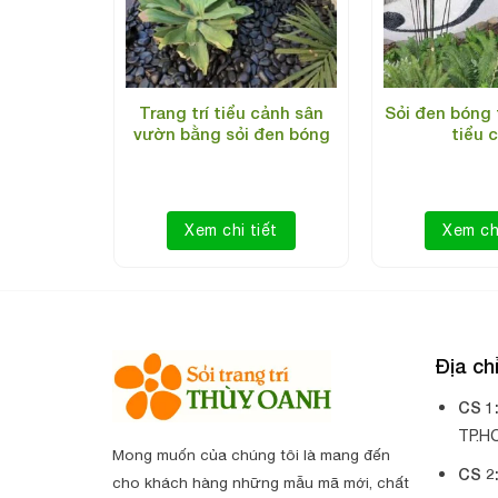
t thự sân
Trang trí tiểu cảnh sân
Sỏi đen bóng 
 trí bằng
vườn bằng sỏi đen bóng
tiểu 
óng
iết
Xem chi tiết
Xem chi
Địa c
CS 1
TP.H
Mong muốn của chúng tôi là mang đến
CS 2
cho khách hàng những mẫu mã mới, chất