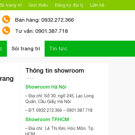
á trang trí
Giới thiệu
Đăng ký đại lý
Liên hệ
Bán hàng: 0932.272.366
Tư vấn: 0901.387.718
c
Sỏi trang trí
Tin tức
Thông tin showroom
trang
Showroom Hà Nội
– Địa chỉ: Số 30, ngõ 245, Lạc Long
Quân, Cầu Giấy, Hà Nội
– ĐT: 0932.272.366 – 0901.387.718
Showroom TP.HCM
– Địa chỉ: Lê Thị Kim, Hóc Môn, Tp.
HCM