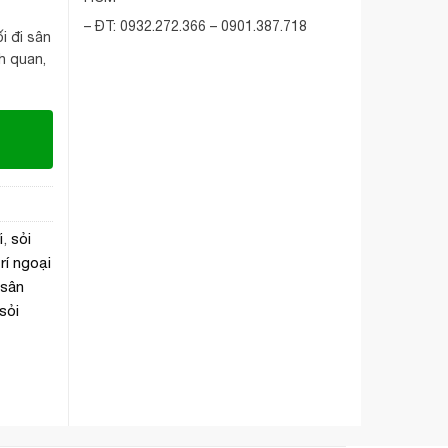
– ĐT: 0932.272.366 – 0901.387.718
ối đi sân
nh quan,
i
,
sỏi
trí ngoại
 sân
sỏi