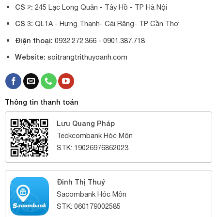
CS 2:
245 Lạc Long Quân - Tây Hồ - TP Hà Nội
CS 3:
QL1A - Hưng Thạnh- Cái Răng- TP Cần Thơ
Điện thoại:
0932.272.366 -
0901.387.718
Website:
soitrangtrithuyoanh.com
Thông tin thanh toán
Lưu Quang Pháp
Teckcombank Hóc Môn
STK: 19026976862023
Đinh Thị Thuý
Sacombank Hóc Môn
STK: 060179002585