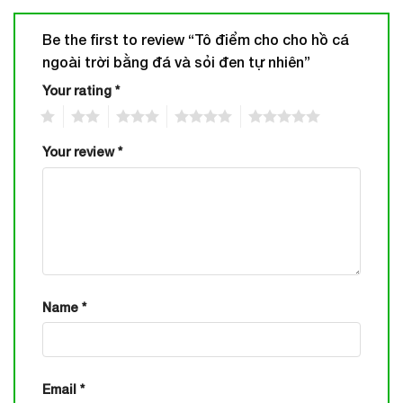
Be the first to review “Tô điểm cho cho hồ cá
ngoài trời bằng đá và sỏi đen tự nhiên”
Your rating
*
1
2
3
4
5
Your review
*
Name
*
Email
*