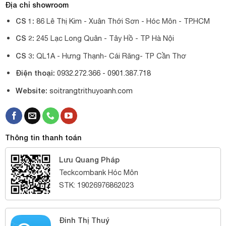
Địa chỉ showroom
CS 1:
86 Lê Thị Kim - Xuân Thới Sơn - Hóc Môn - TP.HCM
CS 2:
245 Lạc Long Quân - Tây Hồ - TP Hà Nội
CS 3:
QL1A - Hưng Thạnh- Cái Răng- TP Cần Thơ
Điện thoại:
0932.272.366 -
0901.387.718
Website:
soitrangtrithuyoanh.com
Thông tin thanh toán
Lưu Quang Pháp
Teckcombank Hóc Môn
STK: 19026976862023
Đinh Thị Thuý