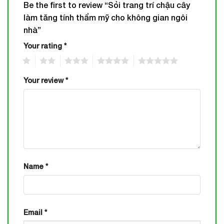
Be the first to review “Sỏi trang trí chậu cây
làm tăng tính thẩm mỹ cho không gian ngôi
nhà”
Your rating
*
1
2
3
4
5
Your review
*
Name
*
Email
*