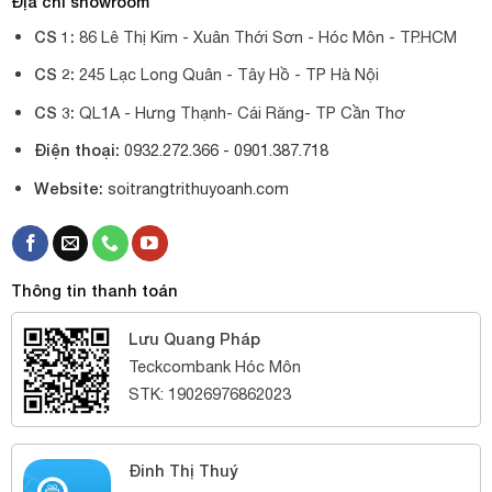
Địa chỉ showroom
CS 1:
86 Lê Thị Kim - Xuân Thới Sơn - Hóc Môn - TP.HCM
CS 2:
245 Lạc Long Quân - Tây Hồ - TP Hà Nội
CS 3:
QL1A - Hưng Thạnh- Cái Răng- TP Cần Thơ
Điện thoại:
0932.272.366 -
0901.387.718
Website:
soitrangtrithuyoanh.com
Thông tin thanh toán
Lưu Quang Pháp
Teckcombank Hóc Môn
STK: 19026976862023
Đinh Thị Thuý