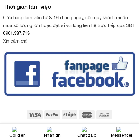
Thời gian làm việc
Cửa hàng làm việc từ 8-19h hàng ngày, nếu quý khách muốn
mua số lượng lớn hoặc đặt sỉ vui lòng liên hệ trực tiếp qua SĐT
0901.387.718
Xin cảm ơn!
Copyright 2026 ©
Sỏi trang trí Thùy Oanh
. Thiết kế web bởi
NinhBinhWeb.com
Gọi điện
Nhắn tin
Chat zalo
Messenger