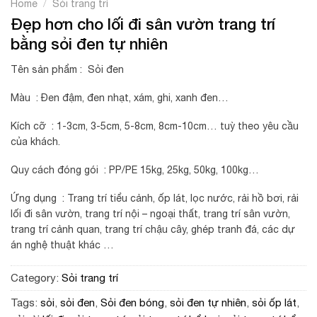
/
Home
Sỏi trang trí
Đẹp hơn cho lối đi sân vườn trang trí
bằng sỏi đen tự nhiên
Tên sản phẩm : Sỏi đen
Màu : Đen đậm, đen nhạt, xám, ghi, xanh đen…
Kích cỡ : 1-3cm, 3-5cm, 5-8cm, 8cm-10cm… tuỳ theo yêu cầu
của khách.
Quy cách đóng gói : PP/PE 15kg, 25kg, 50kg, 100kg…
Ứng dụng : Trang trí tiểu cảnh, ốp lát, lọc nước, rải hồ bơi, rải
lối đi sân vườn, trang trí nội – ngoại thất, trang trí sân vườn,
trang trí cảnh quan, trang trí chậu cây, ghép tranh đá, các dự
án nghệ thuật khác …
Category:
Sỏi trang trí
Tags:
sỏi
,
sỏi đen
,
Sỏi đen bóng
,
sỏi đen tự nhiên
,
sỏi ốp lát
,