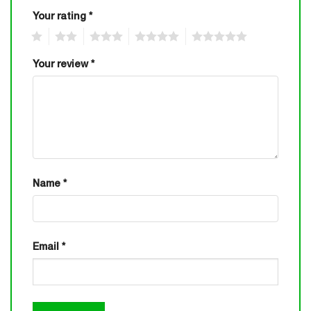
Your rating
*
1
2
3
4
5
Your review
*
Name
*
Email
*