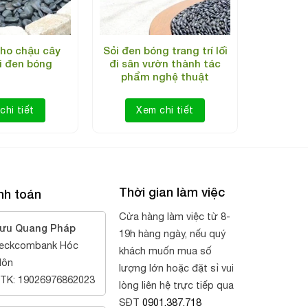
ho chậu cây
Sỏi đen bóng trang trí lối
i đen bóng
đi sân vườn thành tác
phẩm nghệ thuật
chi tiết
Xem chi tiết
Thời gian làm việc
nh toán
Cửa hàng làm việc từ 8-
ưu Quang Pháp
19h hàng ngày, nếu quý
eckcombank Hóc
khách muốn mua số
ôn
lượng lớn hoặc đặt sỉ vui
TK: 19026976862023
lòng liên hệ trực tiếp qua
SĐT
0901.387.718