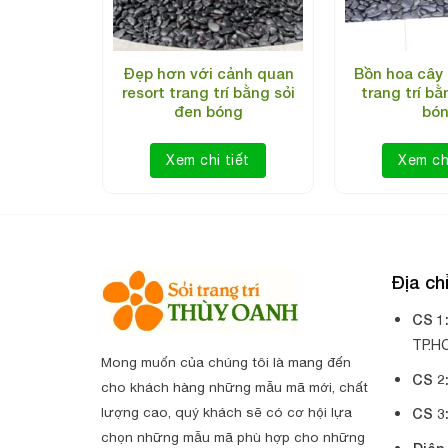
 cảnh sân
Đẹp hơn với cảnh quan
Bồn hoa cây
 đen bóng
resort trang trí bằng sỏi
trang trí bằ
đen bóng
bó
iết
Xem chi tiết
Xem chi
Địa c
CS 1
TP.H
Mong muốn của chúng tôi là mang đến
CS 2
cho khách hàng những mẫu mã mới, chất
lượng cao, quý khách sẽ có cơ hội lựa
CS 3
chọn những mẫu mã phù hợp cho những