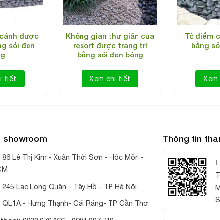
 cảnh được
Không gian thư giãn của
Tô điểm c
ng sỏi đen
resort được trang trí
bằng sỏ
ng
bằng sỏi đen bóng
 tiết
Xem chi tiết
Xem 
hỉ showroom
Thông tin tha
:
86 Lê Thị Kim - Xuân Thới Sơn - Hóc Môn -
L
CM
T
:
245 Lạc Long Quân - Tây Hồ - TP Hà Nội
M
S
:
QL1A - Hưng Thạnh- Cái Răng- TP Cần Thơ