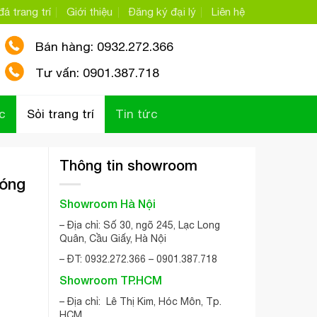
á trang trí
Giới thiệu
Đăng ký đại lý
Liên hệ
Bán hàng: 0932.272.366
Tư vấn: 0901.387.718
c
Sỏi trang trí
Tin tức
Thông tin showroom
bóng
Showroom Hà Nội
– Địa chỉ: Số 30, ngõ 245, Lạc Long
Quân, Cầu Giấy, Hà Nội
– ĐT: 0932.272.366 – 0901.387.718
Showroom TP.HCM
– Địa chỉ: Lê Thị Kim, Hóc Môn, Tp.
HCM