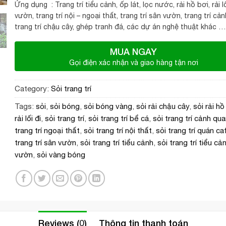
Ứng dụng : Trang trí tiểu cảnh, ốp lát, lọc nước, rải hồ bơi, rải l
vườn, trang trí nội – ngoại thất, trang trí sân vườn, trang trí cả
trang trí chậu cây, ghép tranh đá, các dự án nghệ thuật khác …
MUA NGAY
Gọi điện xác nhận và giao hàng tận nơi
Category:
Sỏi trang trí
Tags:
sỏi
,
sỏi bóng
,
sỏi bóng vàng
,
sỏi rải chậu cây
,
sỏi rải hồ
rải lối đi
,
sỏi trang trí
,
sỏi trang trí bể cá
,
sỏi trang trí cảnh qu
trang trí ngoại thất
,
sỏi trang trí nội thất
,
sỏi trang trí quán ca
trang trí sân vườn
,
sỏi trang trí tiểu cảnh
,
sỏi trang trí tiểu cả
vườn
,
sỏi vàng bóng
Reviews (0)
Thông tin thanh toán