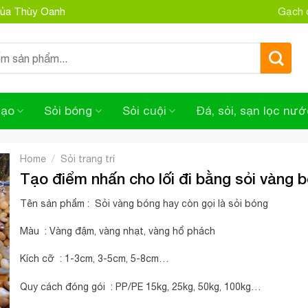
 của Thùy Oanh
Gạch đ
tạo
Sỏi bóng
Sỏi cuội
Đá, sỏi, sạn lọc nướ
/
Home
Sỏi trang trí
Tạo điểm nhấn cho lối đi bằng sỏi vàng 
Tên sản phẩm : Sỏi vàng bóng hay còn gọi là sỏi bóng
Màu : Vàng đậm, vàng nhạt, vàng hổ phách
Kích cỡ : 1-3cm, 3-5cm, 5-8cm…
Quy cách đóng gói : PP/PE 15kg, 25kg, 50kg, 100kg…