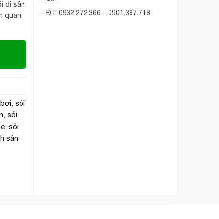
ối đi sân
– ĐT: 0932.272.366 – 0901.387.718
nh quan,
 bơi
,
sỏi
an
,
sỏi
fe
,
sỏi
nh sân